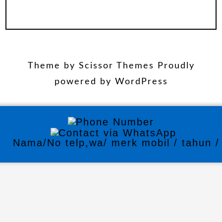
Theme by
Scissor Themes
Proudly
powered by
WordPress
Nama/No telp,wa/ merk mobil / tahun / 