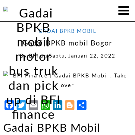
GADAI BPKB MOBIL
Gadai BPKB mobil Bogor
By
BFI
on
Sabtu, Januari 22, 2022
Facebook
Twitter
Email
WhatsApp
LinkedIn
Blogger
Share
Gadai BPKB Mobil