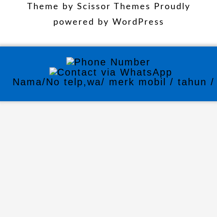
Theme by
Scissor Themes
Proudly
powered by
WordPress
Nama/No telp,wa/ merk mobil / tahun / 