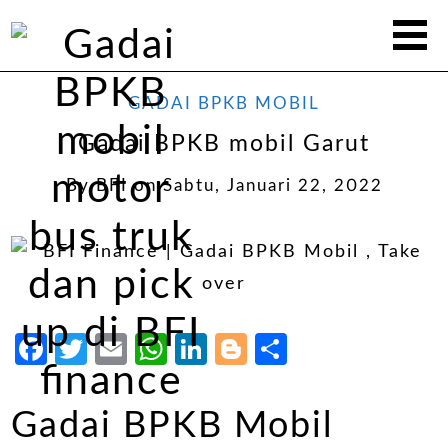
GADAI BPKB MOBIL
Gadai BPKB mobil Garut
By
BFI
on
Sabtu, Januari 22, 2022
Facebook
Twitter
Email
WhatsApp
LinkedIn
Blogger
Share
Gadai BPKB Mobil