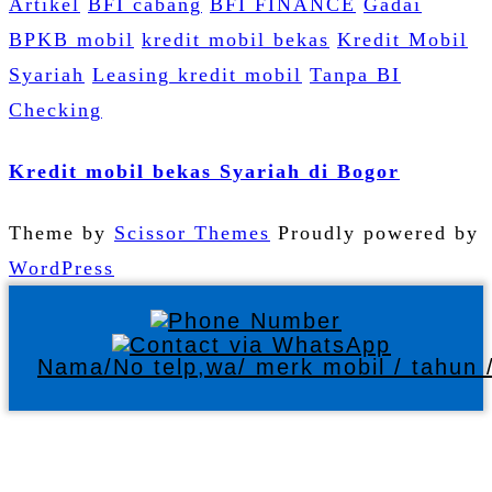
Artikel
BFI cabang
BFI FINANCE
Gadai
BPKB mobil
kredit mobil bekas
Kredit Mobil
Syariah
Leasing kredit mobil
Tanpa BI
Checking
Kredit mobil bekas Syariah di Bogor
Theme by
Scissor Themes
Proudly powered by
WordPress
Nama/No telp,wa/ merk mobil / tahun /