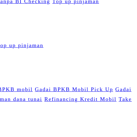
anpa BI Checking
Top up pinjaman
op up pinjaman
BPKB mobil
Gadai BPKB Mobil Pick Up
Gadai
aman dana tunai
Refinancing Kredit Mobil
Take