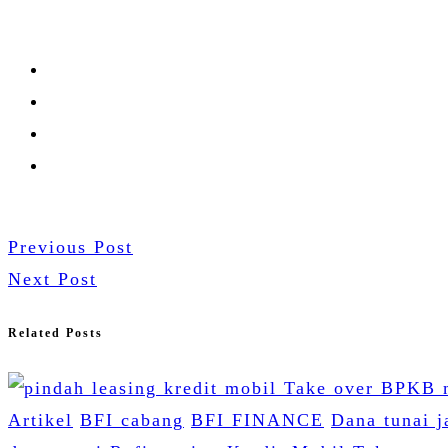
Previous Post
Next Post
Related Posts
Artikel
BFI cabang
BFI FINANCE
Dana tunai 