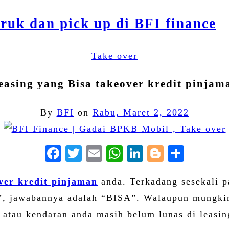
Take over
easing yang Bisa takeover kredit pinjam
By
BFI
on
Rabu, Maret 2, 2022
Facebook
Twitter
Email
WhatsApp
LinkedIn
Blogger
Share
ver kredit pinjaman
anda. Terkadang sesekali p
?”, jawabannya adalah “BISA”. Walaupun mungkin
atau kendaran anda masih belum lunas di leasin