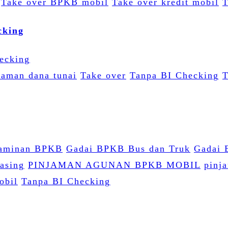
Take over BPKB mobil
Take over kredit mobil
T
cking
jaman dana tunai
Take over
Tanpa BI Checking
T
jaminan BPKB
Gadai BPKB Bus dan Truk
Gadai 
easing
PINJAMAN AGUNAN BPKB MOBIL
pinj
obil
Tanpa BI Checking