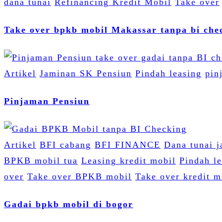
dana tunai
Refinancing Kredit Mobil
Take over
Take over bpkb mobil Makassar tanpa bi che
Artikel
Jaminan SK Pensiun
Pindah leasing
pin
Pinjaman Pensiun
Artikel
BFI cabang
BFI FINANCE
Dana tunai 
BPKB mobil tua
Leasing kredit mobil
Pindah l
over
Take over BPKB mobil
Take over kredit m
Gadai bpkb mobil di bogor