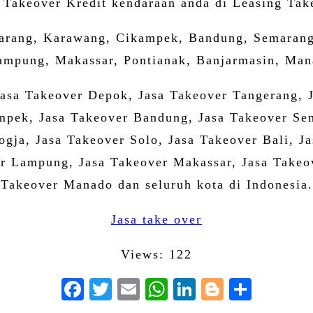
 Takeover Kredit kendaraan anda di Leasing Take
karang, Karawang, Cikampek, Bandung, Semarang,
mpung, Makassar, Pontianak, Banjarmasin, Mana
Jasa Takeover Depok, Jasa Takeover Tangerang, 
mpek, Jasa Takeover Bandung, Jasa Takeover Sem
Jogja, Jasa Takeover Solo, Jasa Takeover Bali, 
r Lampung, Jasa Takeover Makassar, Jasa Takeov
Takeover Manado dan seluruh kota di Indonesia.
Jasa take over
Views: 122
Facebook
Twitter
Email
WhatsApp
LinkedIn
Blogger
Share