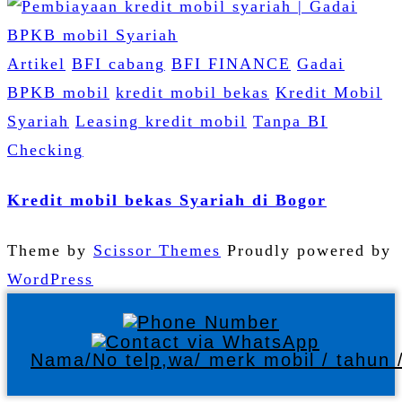
Artikel
BFI cabang
BFI FINANCE
Gadai
BPKB mobil
kredit mobil bekas
Kredit Mobil
Syariah
Leasing kredit mobil
Tanpa BI
Checking
Kredit mobil bekas Syariah di Bogor
Theme by
Scissor Themes
Proudly powered by
WordPress
Nama/No telp,wa/ merk mobil / tahun /