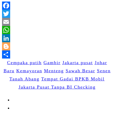
Facebook
Twitter
Email
WhatsApp
LinkedIn
Blogger
Cempaka putih
Gambir
Share
Jakarta pusat
Johar
Baru
Kemayoran
Menteng
Sawah Besar
Senen
Tanah Abang
Tempat Gadai BPKB Mobil
Jakarta Pusat Tanpa BI Checking